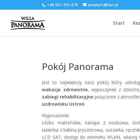
+48 501-295-878
annatytz@tlen.pl
Start
Re
Pokój Panorama
Jest to największy nasz pokój który udos
wakacje zdrowotne
, wypoczynek z dziećmi
zabiegi rehabilitacyjne
połączone z atmosferą
uzdrowisku Ustroń
.
Wyposażenie:
Łóżko małżeńskie, kanapa 2 osobowa, stolik
łazienka z kabiną prysznicową, suszarka, ręczniki
LCD SAT, dostęp do internetu WLAN, własny 