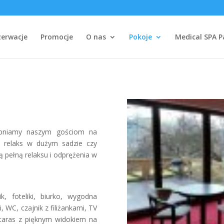
zerwacje
Promocje
O nas
Pokoje
Medical SPA 
tępniamy naszym gościom na
, relaks w dużym sadzie czy
 pełną relaksu i odprężenia w
, foteliki, biurko, wygodna
, WC, czajnik z filiżankami, TV
taras z pięknym widokiem na